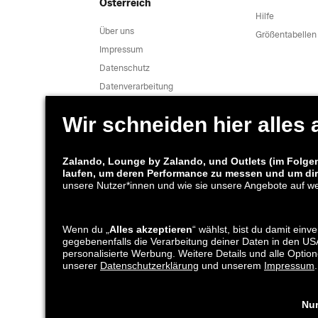
Österreich
Hilfe
Über uns
Größentabellen
Impressum
Datenschutz
Datenverarbeitung
AGB
Widerruf
Karriere
Sicherheitslücke melden
Produktsicherheit
Versand und
Lounge by Z
Versandpartner
*Im Vergleich zur
unverbindlichen Preisempfehlung
.