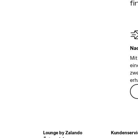
fi
Nac
Mit
ein
zwe
erh
Lounge by Zalando
Kundenservi