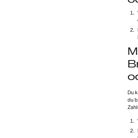
M
B
o
Du k
du b
Zahl