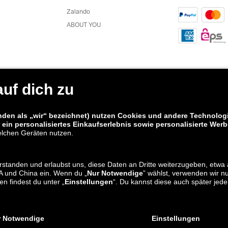
Zalando
ABOUT YOU
alando AT Apps