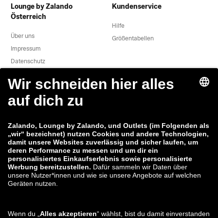
Lounge by Zalando
Kundenservice
Österreich
Hilfe
Über uns
Größentabellen
Impressum
Datenschutz
Datenverarbeitung
AGB
Widerruf
Karriere
Sicherheitslücke melden
Produktsicherheit
Zalando-Gruppe
Zahlungsmethoden
Zalando
ABOUT YOU