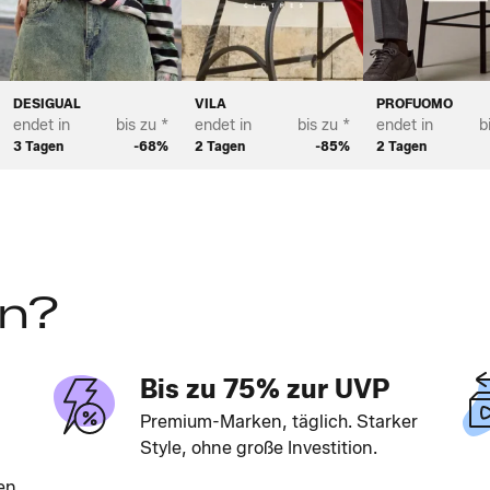
DESIGUAL
VILA
PROFUOMO
endet in
bis zu *
endet in
bis zu *
endet in
b
3 Tagen
-68%
2 Tagen
-85%
2 Tagen
en?
Bis zu 75% zur UVP
Premium-Marken, täglich. Starker
Style, ohne große Investition.
en