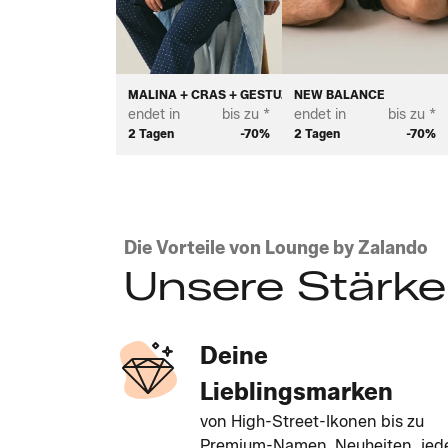
MALINA + CRAS + GESTUZ
NEW BALANCE
endet in
bis zu *
endet in
bis zu *
2 Tagen
-70%
2 Tagen
-70%
Die Vorteile von Lounge by Zalando
Unsere Stärk
Deine
Lieblingsmarken
von High-Street-Ikonen bis zu
Premium-Namen. Neuheiten, jed