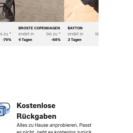
BROSTE COPENHAGEN
BAYTON
BIANCO
is zu *
endet in
bis zu *
endet in
bis zu *
endet in
-70%
4 Tagen
-68%
3 Tagen
-65%
3 Tagen
Kostenlose
Rückgaben
Alles zu Hause anprobieren. Passt
es nicht, geht es kostenlos zurück.