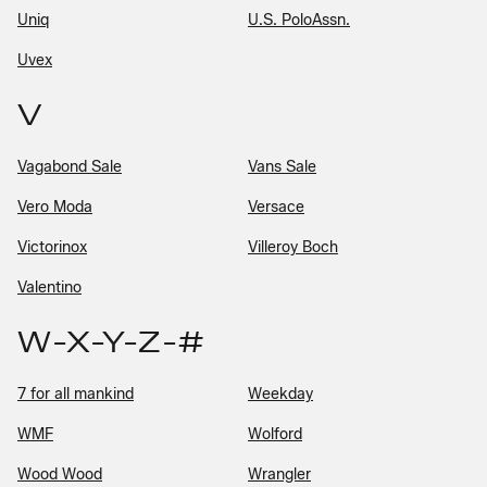
Uniq
U.S. PoloAssn.
Uvex
V
Vagabond Sale
Vans Sale
Vero Moda
Versace
Victorinox
Villeroy Boch
Valentino
W-X-Y-Z-#
7 for all mankind
Weekday
WMF
Wolford
Wood Wood
Wrangler