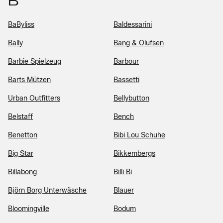
B
BaByliss
Baldessarini
Bally
Bang & Olufsen
Barbie Spielzeug
Barbour
Barts Mützen
Bassetti
Urban Outfitters
Bellybutton
Belstaff
Bench
Benetton
Bibi Lou Schuhe
Big Star
Bikkembergs
Billabong
Billi Bi
Björn Borg Unterwäsche
Blauer
Bloomingville
Bodum