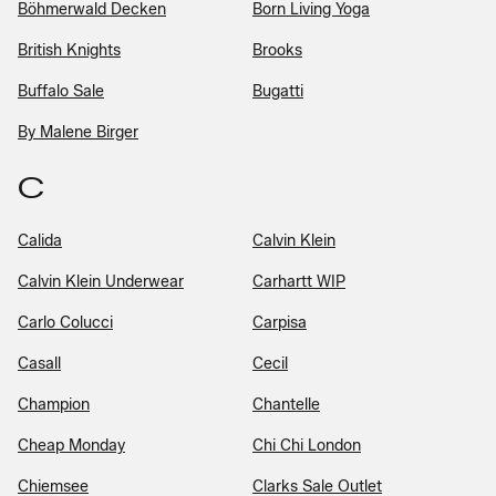
Böhmerwald Decken
Born Living Yoga
British Knights
Brooks
Buffalo Sale
Bugatti
By Malene Birger
C
Calida
Calvin Klein
Calvin Klein Underwear
Carhartt WIP
Carlo Colucci
Carpisa
Casall
Cecil
Champion
Chantelle
Cheap Monday
Chi Chi London
Chiemsee
Clarks Sale Outlet