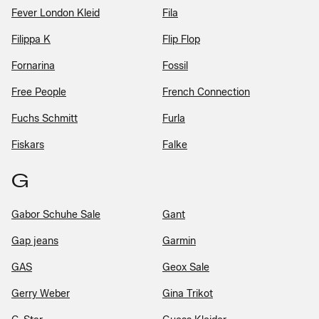
Fever London Kleid
Fila
Filippa K
Flip Flop
Fornarina
Fossil
Free People
French Connection
Fuchs Schmitt
Furla
Fiskars
Falke
G
Gabor Schuhe Sale
Gant
Gap jeans
Garmin
GAS
Geox Sale
Gerry Weber
Gina Trikot