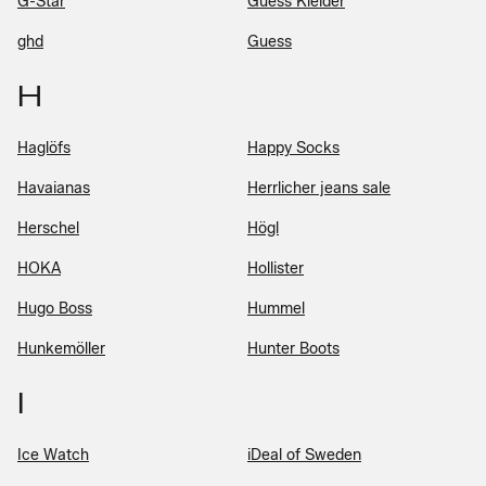
G-Star
Guess Kleider
ghd
Guess
H
Haglöfs
Happy Socks
Havaianas
Herrlicher jeans sale
Herschel
Högl
HOKA
Hollister
Hugo Boss
Hummel
Hunkemöller
Hunter Boots
I
Ice Watch
iDeal of Sweden