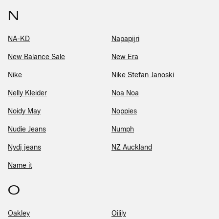
N
NA-KD
Napapijri
New Balance Sale
New Era
Nike
Nike Stefan Janoski
Nelly Kleider
Noa Noa
Noidy May
Noppies
Nudie Jeans
Numph
Nydj jeans
NZ Auckland
Name it
O
Oakley
Oilily