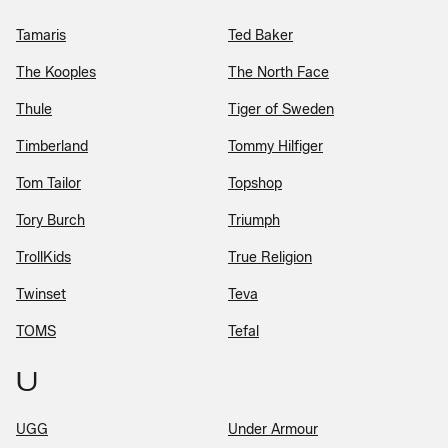
Tamaris
Ted Baker
The Kooples
The North Face
Thule
Tiger of Sweden
Timberland
Tommy Hilfiger
Tom Tailor
Topshop
Tory Burch
Triumph
TrollKids
True Religion
Twinset
Teva
TOMS
Tefal
U
UGG
Under Armour