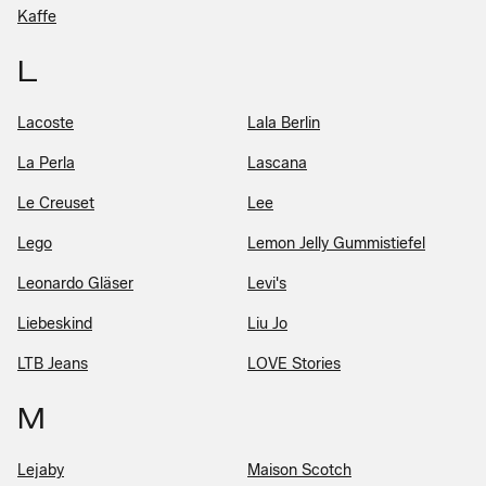
Kaffe
L
Lacoste
Lala Berlin
La Perla
Lascana
Le Creuset
Lee
Lego
Lemon Jelly Gummistiefel
Leonardo Gläser
Levi's
Liebeskind
Liu Jo
LTB Jeans
LOVE Stories
M
Lejaby
Maison Scotch