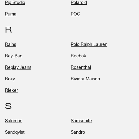
Pip Studio
Polaroid
Puma
POC
R
Rains
Polo Ralph Lauren
Ray-Ban
Reebok
Replay Jeans
Rosenthal
Roxy
Rivièra Maison
Rieker
S
Salomon
Samsonite
Sandqvist
Sandro