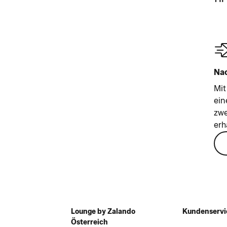
Nac
Mit
ein
zwe
erh
Lounge by Zalando
Kundenservi
Österreich