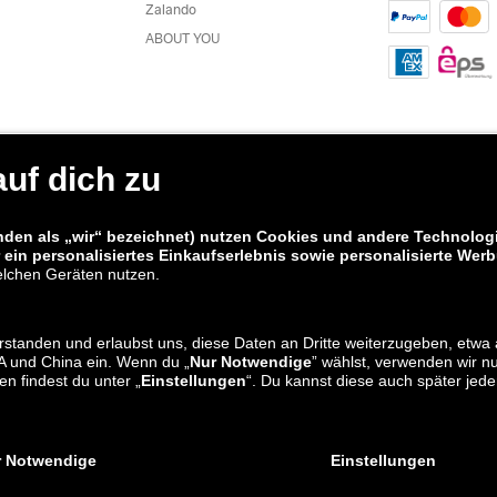
Zalando
ABOUT YOU
alando AT Apps
Bearbeitungskosten (Höhe entsprechend § 2.2. der AGB) ³ Pflichtangabe