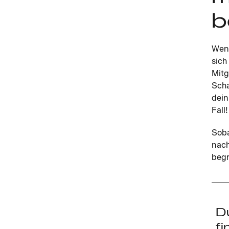
b
Wenn
sich
Mitg
Scha
dein
Fall!
Soba
nach
begr
D
fi