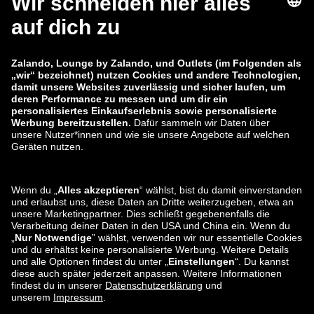
AGB
Widerruf
Karriere
Sicherheitslücke melden
Produktsicherheit
Zalando-Gruppe
Zahlungsmethoden
Zalando
ABOUT YOU
Sie finden uns auch bei
Versand und
Versandpartner
Lounge by Zalando AT Apps