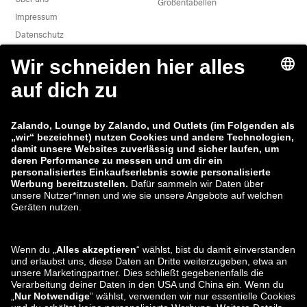
Größentabellen
Impressum
Datenschutz
Datenverarbeitung
AGB
Widerruf
Karriere
Sicherheitslücke melden
Produktsicherheit
Zalando-Gruppe
Zahlungsmethoden
Zalando
ABOUT YOU
Sie finden uns auch bei
Versand und
Versandpartner