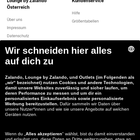
Lounge by Zalando
Kundenservice
Österreich
Hilfe
Über uns
Größentabellen
Impressum
Datenschutz
Datenverarbeitung
AGB
Widerruf
Karriere
Sicherheitslücke melden
Produktsicherheit
Zalando-Gruppe
Zahlungsmethoden
Zalando
ABOUT YOU