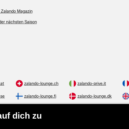
 Zalando Magazin
der nächsten Saison
.at
zalando-lounge.ch
zalando-prive.it
.se
zalando-lounge.fi
zalando-lounge.dk
.cz
zalando-lounge.lt
zalando-lounge.sk
.hu
zalando-lounge.lu
zalando-lounge.ee