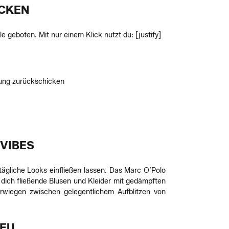
ECKEN
e geboten. Mit nur einem Klick nutzt du:
[justify]
llung zurückschicken
 VIBES
ltägliche Looks einfließen lassen. Das Marc O’Polo
n dich fließende Blusen und Kleider mit gedämpften
rwiegen zwischen gelegentlichem Aufblitzen von
REU