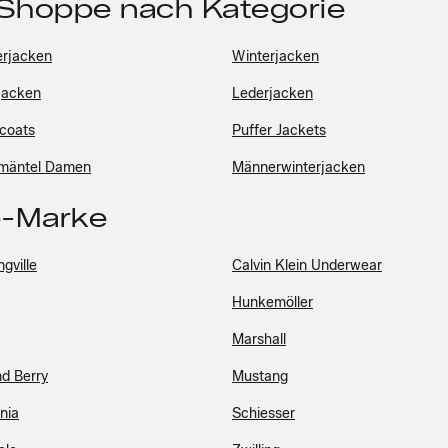
 Shoppe nach Kategorie
rjacken
Winterjacken
jacken
Lederjacken
coats
Puffer Jackets
mäntel Damen
Männerwinterjacken
p-Marke
gville
Calvin Klein Underwear
Hunkemöller
Marshall
nd Berry
Mustang
nia
Schiesser