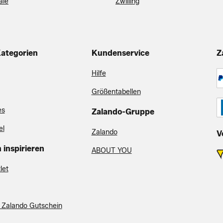
ale
Zwilling
ategorien
Kundenservice
Z
Hilfe
Größentabellen
es
Zalando-Gruppe
el
Zalando
V
 inspirieren
ABOUT YOU
let
 Zalando Gutschein