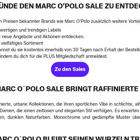
ÜNDE DEN MARC O’POLO SALE ZU ENTD
 Preisen bekannter Brands wie Marc O’Polo zusätzlich weitere Vorteil
wertigen und trendigen Labels
r neue Angebote und Aktionen entdecken.
ielfältiges Sortiment
 kannst du sie kostenlos innerhalb von 30 Tagen nach Erhalt der Beste
, indem du dich für die PLUS Mitgliedschaft anmeldest.
Zu den Sales
ARC O´POLO SALE BRINGT RAFFINIERTE
erte, urbane Kollektionen, die ihren sportlichen Vibe in schlichte, al
Damen, die einen zeitlosen und eleganten Stil verfolgen. Es erwarte
atten, dunklen Naturfarben. Monochrome und gedämpfte Muster übe
RC O´POLO BLEIBT SEINEN WURZELN T