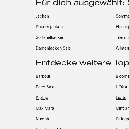
Für dich ausgewählt:
Jacken
Somme
Daunenjacken
Fleece
Softshelljacken
Trench
Damenjacken Sale
Winter
Entdecke weitere To
Barbour
Bloomin
Ecco Sale
HOKA
Kipling
Liu Jo
Max Mara
Mint a
Numph
Patago