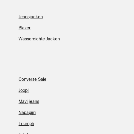
Jeansjacken
Blazer
Wasserdichte Jacken
Converse Sale
Joop!
Mavi jeans
Napapijri
Triumph