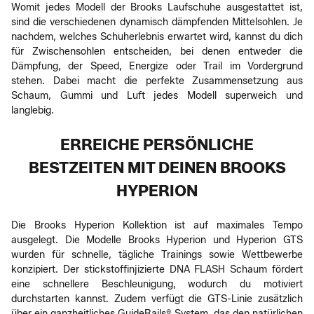
Womit jedes Modell der Brooks Laufschuhe ausgestattet ist,
sind die verschiedenen dynamisch dämpfenden Mittelsohlen. Je
nachdem, welches Schuherlebnis erwartet wird, kannst du dich
für Zwischensohlen entscheiden, bei denen entweder die
Dämpfung, der Speed, Energize oder Trail im Vordergrund
stehen. Dabei macht die perfekte Zusammensetzung aus
Schaum, Gummi und Luft jedes Modell superweich und
langlebig.
ERREICHE PERSÖNLICHE
BESTZEITEN MIT DEINEN BROOKS
HYPERION
Die Brooks Hyperion Kollektion ist auf maximales Tempo
ausgelegt. Die Modelle Brooks Hyperion und Hyperion GTS
wurden für schnelle, tägliche Trainings sowie Wettbewerbe
konzipiert. Der stickstoffinjizierte DNA FLASH Schaum fördert
eine schnellere Beschleunigung, wodurch du motiviert
durchstarten kannst. Zudem verfügt die GTS-Linie zusätzlich
über ein ganzheitliches GuideRails® System, das den natürlichen