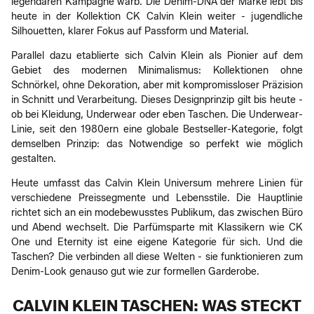
legendären Kampagne warb. Die Denim-DNA der Marke lebt bis
heute in der Kollektion CK Calvin Klein weiter - jugendliche
Silhouetten, klarer Fokus auf Passform und Material.
Parallel dazu etablierte sich Calvin Klein als Pionier auf dem
Gebiet des modernen Minimalismus: Kollektionen ohne
Schnörkel, ohne Dekoration, aber mit kompromissloser Präzision
in Schnitt und Verarbeitung. Dieses Designprinzip gilt bis heute -
ob bei Kleidung, Underwear oder eben Taschen. Die Underwear-
Linie, seit den 1980ern eine globale Bestseller-Kategorie, folgt
demselben Prinzip: das Notwendige so perfekt wie möglich
gestalten.
Heute umfasst das Calvin Klein Universum mehrere Linien für
verschiedene Preissegmente und Lebensstile. Die Hauptlinie
richtet sich an ein modebewusstes Publikum, das zwischen Büro
und Abend wechselt. Die Parfümsparte mit Klassikern wie CK
One und Eternity ist eine eigene Kategorie für sich. Und die
Taschen? Die verbinden all diese Welten - sie funktionieren zum
Denim-Look genauso gut wie zur formellen Garderobe.
CALVIN KLEIN TASCHEN: WAS STECKT