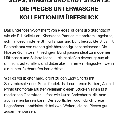
SLIPS, TANGAS UND LADY SHORTS:
DIE PIECES UNTERWÄSCHE
KOLLEKTION IM ÜBERBLICK
Das Unterhosen-Sortiment von Pieces ist genauso durchdacht
wie die BH-Kollektion. Klassische Panties mit breitem Logoband,
schmal geschnittene String Tangas und bunt bedruckte Slips mit
Fantasiemotiven stehen gleichberechtigt nebeneinander. Die
Hipster-Schnitte mit niedrigem Bund passen ideal zu modernen
Hüfthosen und Skinny Jeans — sie schließen dezent genug ab,
um nicht aufzufallen, sind dabei aber immer ein Hingucker, wenn
ein bunter Farbstreifen hervorblitzt.
Wer es verspielter mag, greift zu den Lady Shorts mit
Spitzenbesatz oder Schleifendetails. Leuchtende Farben, Animal
Prints und florale Muster verleihen diesen Stücken einen fast
modischen Charakter — fast wie kurze Badeshorts, die man
auch sehen lassen kann. Der sportliche Touch durch breite
Logobänder kombiniert dabei zwei Welten, die bei Pieces gut
zusammenpassen.