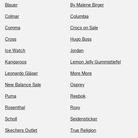
Blauer
By Malene Birger
Colmar
Columbia
Comma
Crocs on Sale
Cross
Hugo Boss
Ice Watch
Jordan
Kangaroos
Lemon Jelly Gummistiefel
Leonardo Gläser
More More
New Balance Sale
Osprey
Puma
Reebok
Rosenthal
Roxy
Scholl
Seidensticker
Skechers Outlet
True Religion