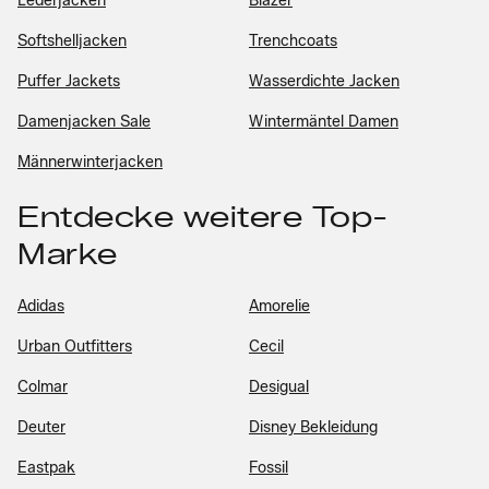
Lederjacken
Blazer
Softshelljacken
Trenchcoats
Puffer Jackets
Wasserdichte Jacken
Damenjacken Sale
Wintermäntel Damen
Männerwinterjacken
Entdecke weitere Top-
Marke
Adidas
Amorelie
Urban Outfitters
Cecil
Colmar
Desigual
Deuter
Disney Bekleidung
Eastpak
Fossil