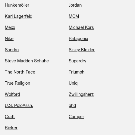
Hunkemöller
Jordan
Karl Lagerfeld
MCM
Mexx
Michael Kors
Nike
Patagonia
Sandro
Sisley Kleider
Steve Madden Schuhe
Superdry
The North Face
Triumph
True Religion
Uniq
Wolford
Zwillingsherz
U.S. PoloAssn.
ghd
Craft
Camper
Rieker