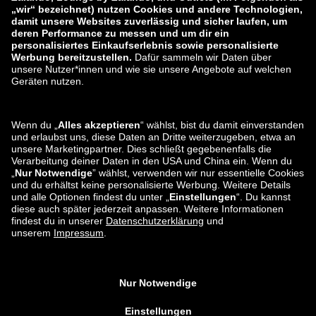
zalando-prive.es
zalando-lounge.cz
zalando-lounge.lt
zalando-lounge.sk
zalando-lounge.ro
zalando-lounge.hr
zalando-lounge.si
zalando-lounge.hu
zalando-lounge.lu
zalando-lounge.ee
zalando-lounge.lv
zalando-lounge.no
Sie finden uns
auch bei
Facebook
Instagram
*Im Vergleich zur
unverbindlichen Preisempfehlung
.