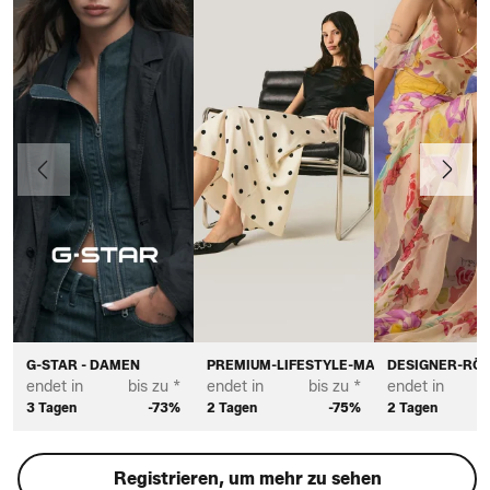
Vorherige
Weiter
G-STAR - DAMEN
PREMIUM-LIFESTYLE-MARKEN FÜR DAME
DESIGNER-RÖC
endet in
bis zu *
endet in
bis zu *
endet in
3 Tagen
-73%
2 Tagen
-75%
2 Tagen
Registrieren, um mehr zu sehen