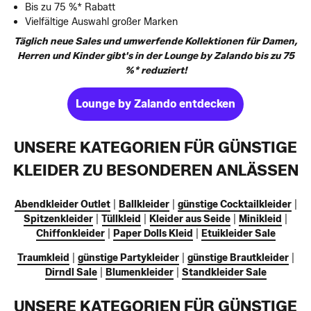
Bis zu 75 %* Rabatt
Vielfältige Auswahl großer Marken
Täglich neue Sales und umwerfende Kollektionen für Damen,
Herren und Kinder gibt's in der Lounge by Zalando bis zu 75
%* reduziert!
Lounge by Zalando entdecken
UNSERE KATEGORIEN FÜR GÜNSTIGE
KLEIDER ZU BESONDEREN ANLÄSSEN
Abendkleider Outlet
|
Ballkleider
|
günstige Cocktailkleider
|
Spitzenkleider
|
Tüllkleid
|
Kleider aus Seide
|
Minikleid
|
Chiffonkleider
|
Paper Dolls Kleid
|
Etuikleider Sale
Traumkleid
|
günstige Partykleider
|
günstige Brautkleider
|
Dirndl Sale
|
Blumenkleider
|
Standkleider Sale
UNSERE KATEGORIEN FÜR GÜNSTIGE