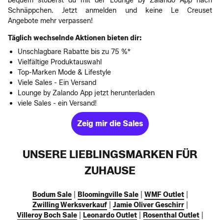
bequem stöberst du mit der Lounge by Zalando App nach
Schnäppchen. Jetzt anmelden und keine Le Creuset
Angebote mehr verpassen!
Täglich wechselnde Aktionen bieten dir:
Unschlagbare Rabatte bis zu 75 %*
Vielfältige Produktauswahl
Top-Marken Mode & Lifestyle
Viele Sales - Ein Versand
Lounge by Zalando App jetzt herunterladen
viele Sales - ein Versand!
Zeig mir die Sales
UNSERE LIEBLINGSMARKEN FÜR
ZUHAUSE
Bodum Sale
|
Bloomingville Sale
|
WMF Outlet
|
Zwilling Werksverkauf
|
Jamie Oliver Geschirr
|
Villeroy Boch Sale
|
Leonardo Outlet
|
Rosenthal Outlet
|