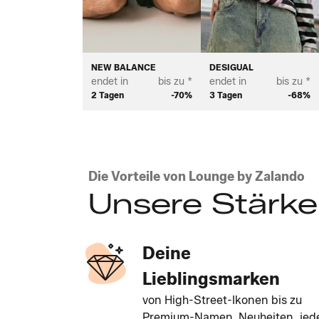
NEW BALANCE
DESIGUAL
endet in
bis zu *
endet in
bis zu *
2 Tagen
-70%
3 Tagen
-68%
Die Vorteile von Lounge by Zalando
Unsere Stärk
Deine
Lieblingsmarken
von High-Street-Ikonen bis zu
Premium-Namen. Neuheiten, jed