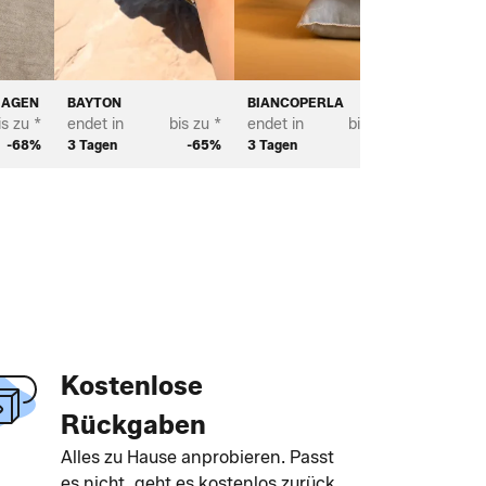
HAGEN
BAYTON
BIANCOPERLA
SCOTT 
is zu *
endet in
bis zu *
endet in
bis zu *
endet in
-68%
3 Tagen
-65%
3 Tagen
-70%
2 Tagen
Kostenlose
Rückgaben
Alles zu Hause anprobieren. Passt
es nicht, geht es kostenlos zurück.