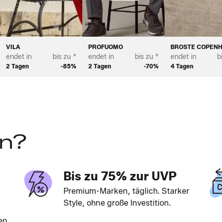
VILA
PROFUOMO
BROSTE COPEN
endet in
bis zu *
endet in
bis zu *
endet in
b
2 Tagen
-85%
2 Tagen
-70%
4 Tagen
en?
Bis zu 75% zur UVP
Premium-Marken, täglich. Starker
Style, ohne große Investition.
en