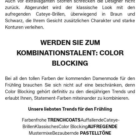
Auch vor extravaganten Stoffen schrecken die Designer nicht
zurück. Abgerundet wird der klassische Look mit den
aufregenden Cateye-Brillen, überwiegend in Braun und
Schwarz, die Ihrem Gesicht zusätzlichen Charakter und starke
Konturen verleihen.
WERDEN SIE ZUM
KOMBINATIONSTALENT: COLOR
BLOCKING
Bei all den tollen Farben der kommenden Damenmode für den
Frühling brauchen Sie sich nicht auf eine beschränken, denn
Color Blocking gehört definitiv zu den diesjährigen Trends und
erlaubt Ihnen, Statement-Farben miteinander zu kombinieren.
Unsere liebsten Trends für den Frühling
Farbenfrohe
TRENCHCOATS
Auffallende
Cateye-
BrillenKlassisches
Color Blocking
AUFREGENDE
MustermixeBezaubernde
PASTELLTÖNE