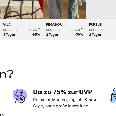
ETTON
VILA
PEGADOR
PURELEI
endet in
bis zu *
endet in
bis zu *
endet in
b
3 Tagen
-85%
2 Tagen
-76%
2 Tagen
en?
Bis zu 75% zur UVP
Premium-Marken, täglich. Starker
Style, ohne große Investition.
en