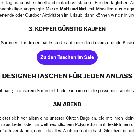
inen Tag brauchst, schnell und einfach verstauen. Für den täglichen 
 nachhaltige angesagte Marke
Matt und Nat
mit Modellen aus elega
ende oder Outdoor Aktivitäten im Urlaub, dann können wir dir in 
3. KOFFER GÜNSTIG KAUFEN
 Sortiment für deinen nächsten Urlaub oder den bevorstehende Busine
Zu den Taschen im Sale
 DESIGNERTASCHEN FÜR JEDEN ANLASS 
t hast; in unserem Sortiment findet sich immer die passende Tasche 
AM ABEND
ietet sich vor allem eine unserer Clutch Bags an, die mit ihren kle
n aus Leder oder umweltfreundlichem Polyurethan mit Textil-Innenfut
fach verstauen, damit du alles Wichtige dabei hast. Gleichzeitig bi