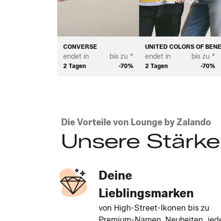
CONVERSE
UNITED COLORS OF BEN
endet in
bis zu *
endet in
bis zu *
2 Tagen
-70%
2 Tagen
-70%
Die Vorteile von Lounge by Zalando
Unsere Stärk
Deine
Lieblingsmarken
von High-Street-Ikonen bis zu
Premium-Namen. Neuheiten, jed