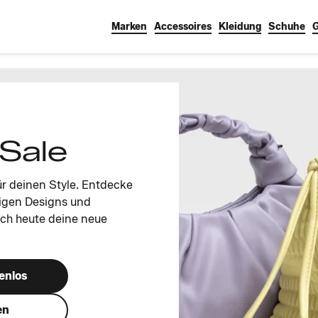
Marken
Accessoires
Kleidung
Schuhe
G
Sale
ür deinen Style. Entdecke
digen Designs und
och heute deine neue
enlos
en