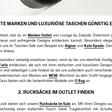
NTE MARKEN UND LUXURIÖSE TASCHEN GÜNSTIG 
test, bist du im
Marken Outlet
von Lounge by Zalando Österreich g
g neue und aufregende Designs entdecken kannst. Besonders eleg
i uns im Taschen Sale zum Beispiel von
Aigner
und
Kate Spade
. Di
en Anlass.
besonders vielseitig einsetzen lassen, wirst du bei uns ebenfalls fünd
Furla
entdecken, die sich mit ihren einfachen und luxuriösen Design
en und vielseitigen Look findest du bei uns außerdem auch verschie
 Ledertaschen von Marken wie
MCM
. Möchtest du dein Outfit hingeg
 Dazu bieten sich die farbenfrohen Modelle von
O Bag
an.
2. RUCKSÄCKE IM OUTLET FINDEN
 Look bieten sich unsere
Rucksäcke im Sale
an. Mit ihren Designs au
gleichzeitig einen stylischen Touch. Dank Tragekomfort mit Schu