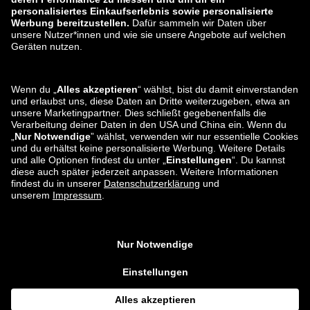
zalando-lounge.ro
zalando-lounge.hr
zalando-lounge.si
zalando-lounge.hu
zalando-lounge.lu
zalando-lounge.ee
zalando-lounge.lv
zalando-lounge.no
Sie finden uns
auch bei
Facebook
Instagram
*Im Vergleich zur
unverbindlichen Preisempfehlung
.