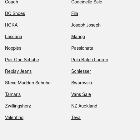
Coach
Coccinelle Sale
DC Shoes
Fila
HOKA
Joseph Joseph
Lascana
Mango
Noppies
Passionata
Pier One Schuhe
Polo Ralph Lauren
Replay Jeans
Schiesser
Steve Madden Schuhe
Swarovski
Tamaris
Vans Sale
Zwillingsherz
NZ Auckland
Valentino
Teva