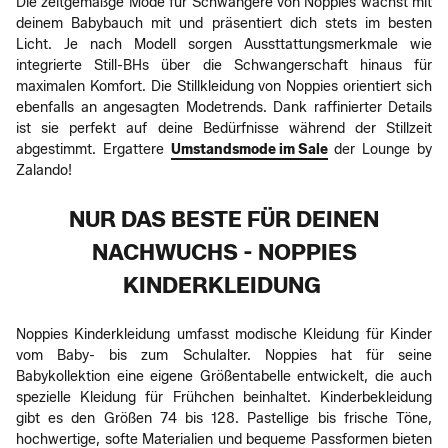
Die zeitgemäßge Mode für Schwangere von Noppies wächst mit
deinem Babybauch mit und präsentiert dich stets im besten
Licht. Je nach Modell sorgen Aussttattungsmerkmale wie
integrierte Still-BHs über die Schwangerschaft hinaus für
maximalen Komfort. Die Stillkleidung von Noppies orientiert sich
ebenfalls an angesagten Modetrends. Dank raffinierter Details
ist sie perfekt auf deine Bedürfnisse während der Stillzeit
abgestimmt. Ergattere
Umstandsmode im Sale
der Lounge by
Zalando!
NUR DAS BESTE FÜR DEINEN
NACHWUCHS - NOPPIES
KINDERKLEIDUNG
Noppies Kinderkleidung umfasst modische Kleidung für Kinder
vom Baby- bis zum Schulalter. Noppies hat für seine
Babykollektion eine eigene Größentabelle entwickelt, die auch
spezielle Kleidung für Frühchen beinhaltet. Kinderbekleidung
gibt es den Größen 74 bis 128. Pastellige bis frische Töne,
hochwertige, softe Materialien und bequeme Passformen bieten