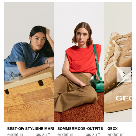
Vorherige
Weiter
BEST-OF: STYLISHE MARKEN FÜR DAMEN
SOMMERMODE-OUTFITS FÜR DAMEN
GEOX
endet in
bis zu *
endet in
bis zu *
endet in