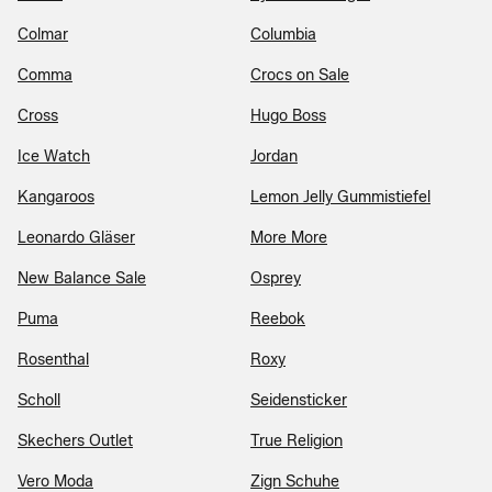
Colmar
Columbia
Comma
Crocs on Sale
Cross
Hugo Boss
Ice Watch
Jordan
Kangaroos
Lemon Jelly Gummistiefel
Leonardo Gläser
More More
New Balance Sale
Osprey
Puma
Reebok
Rosenthal
Roxy
Scholl
Seidensticker
Skechers Outlet
True Religion
Vero Moda
Zign Schuhe