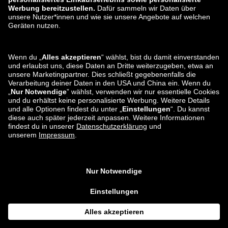
zalando-lounge.ro
zalando-lounge.hr
zalando-lounge.si
zalando-lounge.hu
zalando-lounge.lu
zalando-lounge.ee
zalando-lounge.lv
zalando-lounge.no
Sie finden uns
auch bei
Facebook
Instagram
*Im Vergleich zur
unverbindlichen Preisempfehlung
.