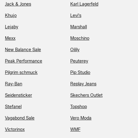
Jack & Jones
Karl Lagerfeld
Khujo
Levi's
Lejaby
Marshall
Mexx
Moschino
New Balance Sale
Oilily
Peak Performance
Peuterey
Pilgrim schmuck
Pip Studio
Ray-Ban
Replay Jeans
Seidensticker
Skechers Outlet
Stefanel
Topshop
Vagabond Sale
Vero Moda
Victorinox
WMF