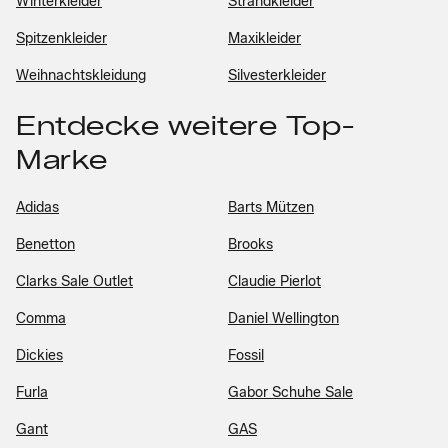
Winterkleider
Strandkleider
Spitzenkleider
Maxikleider
Weihnachtskleidung
Silvesterkleider
Entdecke weitere Top-
Marke
Adidas
Barts Mützen
Benetton
Brooks
Clarks Sale Outlet
Claudie Pierlot
Comma
Daniel Wellington
Dickies
Fossil
Furla
Gabor Schuhe Sale
Gant
GAS