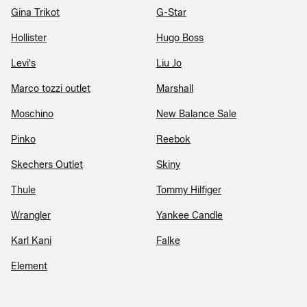
Gina Trikot
G-Star
Hollister
Hugo Boss
Levi's
Liu Jo
Marco tozzi outlet
Marshall
Moschino
New Balance Sale
Pinko
Reebok
Skechers Outlet
Skiny
Thule
Tommy Hilfiger
Wrangler
Yankee Candle
Karl Kani
Falke
Element