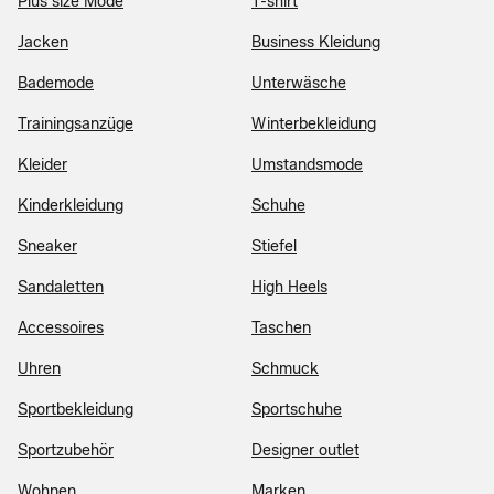
Plus size Mode
T-shirt
Jacken
Business Kleidung
Bademode
Unterwäsche
Trainingsanzüge
Winterbekleidung
Kleider
Umstandsmode
Kinderkleidung
Schuhe
Sneaker
Stiefel
Sandaletten
High Heels
Accessoires
Taschen
Uhren
Schmuck
Sportbekleidung
Sportschuhe
Sportzubehör
Designer outlet
Wohnen
Marken