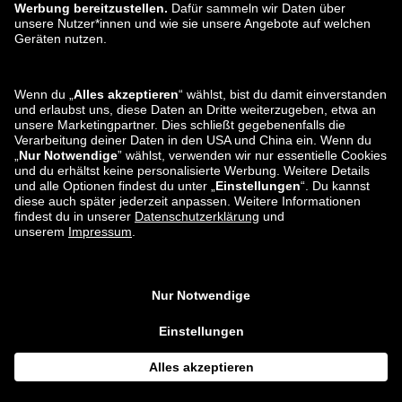
zalando-lounge.ro
zalando-lounge.hr
zalando-lounge.si
zalando-lounge.hu
zalando-lounge.lu
zalando-lounge.ee
zalando-lounge.lv
zalando-lounge.no
Sie finden uns
auch bei
Facebook
Instagram
*Im Vergleich zur
unverbindlichen Preisempfehlung
.