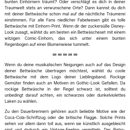
bunten Einhörnern träumt? Oder verschlägt es dich in deiner
Traumwelt stets an verwunschene Orte? Dann kannst du dich
mit deiner Bettwäsche schon mal auf die nächtliche Träumerei
einstimmen. Für alle Fans niedlicher Fabelwesen gibt es tolle
Bettwäsche mit Einhorn-Print. Wenn dir der zuckersüße Disney-
Look zusagt, wählst du am besten ein Bettwäscheset mit einem
witzigen Comic-Einhorn, das sich unter einem bunten
Regenbogen auf einer Blumenwiese tummelt.
💤 💤 💤 💤 💤
Wenn du deine musikalischen Neigungen auch auf das Design
deiner Bettwäsche übertragen möchtest, wählst du coole
Bettwäsche mit dem Logo deiner Lieblingsband. Rockige
Gemüter finden auch an Motiven im Gothic-Look Gefallen. Da
rockige Bettwäsche in der Regel schwarz ist, solltest du
unbedingt darauf achten, ein schwarzes oder dunkelviolettes
Laken zu wählen.
Zu den Dauerbrennern gehören auch beliebte Motive wie der
Coca-Cola-Schriftzug oder die britische Flagge. Solche Prints
sehen vor allem dann toll aus, wenn sie künstlich ausgebleicht
sind und dadurch ein Vintage-Feeling vermitteln. Der Retro-