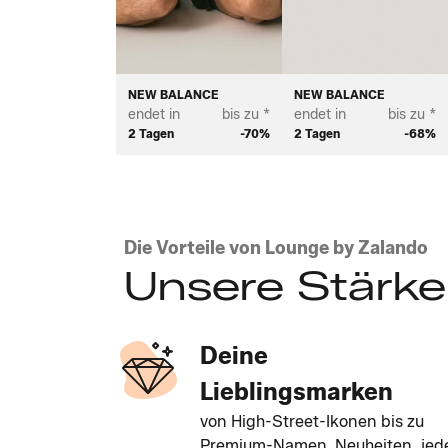
NEW BALANCE
NEW BALANCE
endet in
bis zu *
endet in
bis zu *
2 Tagen
-70%
2 Tagen
-68%
Die Vorteile von Lounge by Zalando
Unsere Stärk
Deine
Lieblingsmarken
von High-Street-Ikonen bis zu
Premium-Namen. Neuheiten, jed