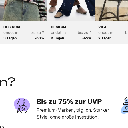
DESIGUAL
DESIGUAL
VILA
endet in
bis zu *
endet in
bis zu *
endet in
b
3 Tagen
-68%
2 Tagen
-65%
2 Tagen
en?
Bis zu 75% zur UVP
Premium-Marken, täglich. Starker
Style, ohne große Investition.
en