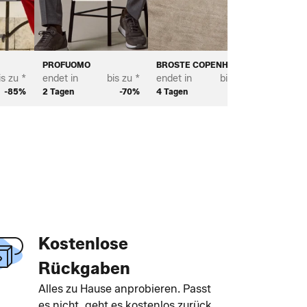
PROFUOMO
BROSTE COPENHAGEN
BAYTON
is zu *
endet in
bis zu *
endet in
bis zu *
endet in
-85%
2 Tagen
-70%
4 Tagen
-68%
3 Tagen
Kostenlose
Rückgaben
Alles zu Hause anprobieren. Passt
es nicht, geht es kostenlos zurück.