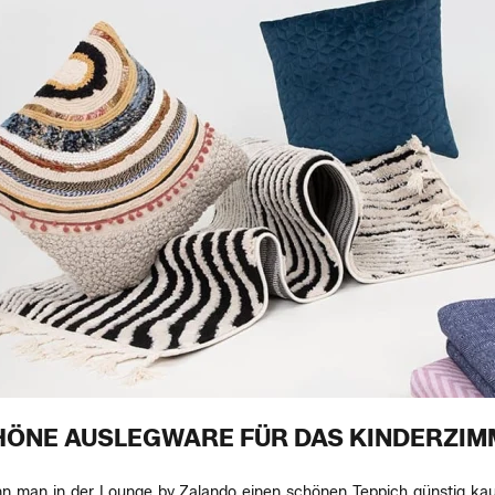
HÖNE AUSLEGWARE FÜR DAS KINDERZIM
n man in der Lounge by Zalando einen schönen Teppich günstig kauf