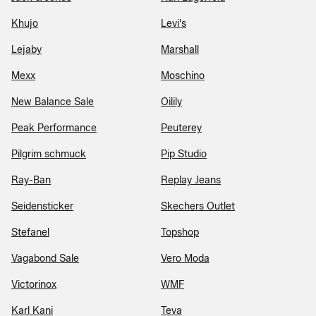
Khujo
Levi's
Lejaby
Marshall
Mexx
Moschino
New Balance Sale
Oilily
Peak Performance
Peuterey
Pilgrim schmuck
Pip Studio
Ray-Ban
Replay Jeans
Seidensticker
Skechers Outlet
Stefanel
Topshop
Vagabond Sale
Vero Moda
Victorinox
WMF
Karl Kani
Teva