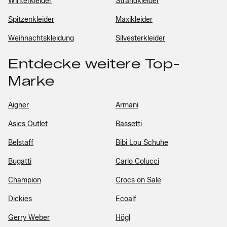
Winterkleider
Strandkleider
Spitzenkleider
Maxikleider
Weihnachtskleidung
Silvesterkleider
Entdecke weitere Top-
Marke
Aigner
Armani
Asics Outlet
Bassetti
Belstaff
Bibi Lou Schuhe
Bugatti
Carlo Colucci
Champion
Crocs on Sale
Dickies
Ecoalf
Gerry Weber
Högl