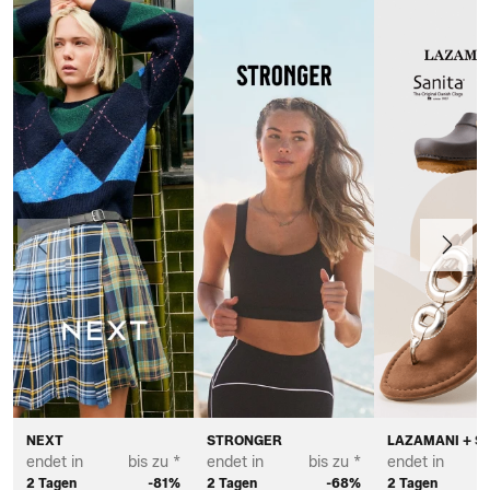
Vorherige
Weiter
NEXT
STRONGER
LAZAMANI + S
endet in
bis zu *
endet in
bis zu *
endet in
2 Tagen
-81%
2 Tagen
-68%
2 Tagen