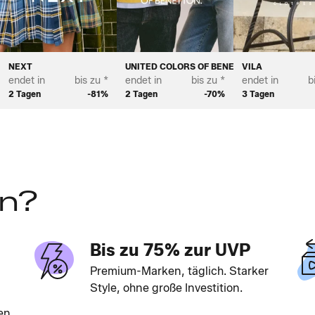
NEXT
UNITED COLORS OF BENETTON
VILA
endet in
bis zu *
endet in
bis zu *
endet in
b
2 Tagen
-81%
2 Tagen
-70%
3 Tagen
en?
Bis zu 75% zur UVP
Premium-Marken, täglich. Starker
Style, ohne große Investition.
en