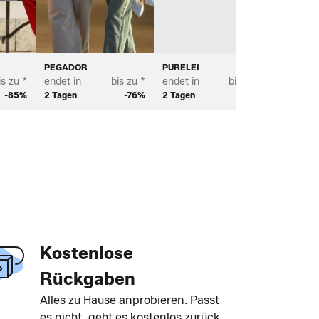
PEGADOR
PURELEI
CARHAR
is zu *
endet in
bis zu *
endet in
bis zu *
endet in
-85%
2 Tagen
-76%
2 Tagen
-73%
2 Tagen
Kostenlose
Rückgaben
Alles zu Hause anprobieren. Passt
es nicht, geht es kostenlos zurück.