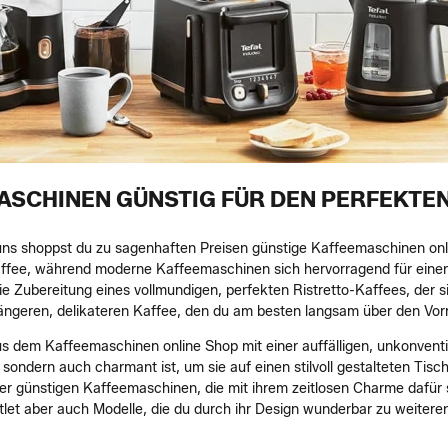
SCHINEN GÜNSTIG FÜR DEN PERFEKTEN 
 uns shoppst du zu sagenhaften Preisen günstige Kaffeemaschinen o
Kaffee, während moderne Kaffeemaschinen sich hervorragend für einen
r die Zubereitung eines vollmundigen, perfekten Ristretto-Kaffees, de
längeren, delikateren Kaffee, den du am besten langsam über den Vo
s dem Kaffeemaschinen online Shop mit einer auffälligen, unkonventio
 sondern auch charmant ist, um sie auf einen stilvoll gestalteten Tisc
r günstigen Kaffeemaschinen, die mit ihrem zeitlosen Charme dafür so
tlet aber auch Modelle, die du durch ihr Design wunderbar zu weiter