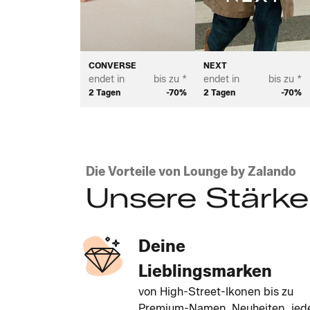
CONVERSE
NEXT
endet in
bis zu *
endet in
bis zu *
2 Tagen
-70%
2 Tagen
-70%
Die Vorteile von Lounge by Zalando
Unsere Stärk
Deine
Lieblingsmarken
von High-Street-Ikonen bis zu
Premium-Namen. Neuheiten, jed