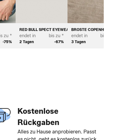
RED BULL SPECT EYEWEAR
BROSTE COPENHAGEN
BAYTON
is zu *
endet in
bis zu *
endet in
bis zu *
endet in
-75%
2 Tagen
-67%
3 Tagen
-68%
2 Tagen
Kostenlose
Rückgaben
Alles zu Hause anprobieren. Passt
es nicht, geht es kostenlos zurück.