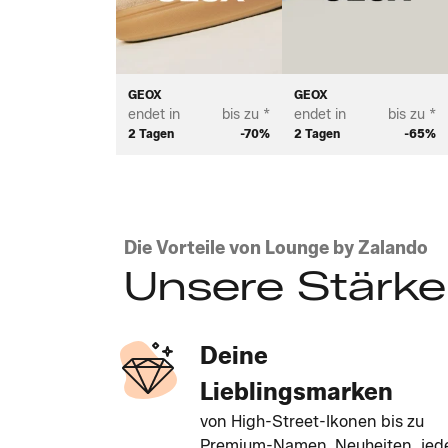
GEOX
GEOX
endet in
bis zu *
endet in
bis zu *
2 Tagen
-70%
2 Tagen
-65%
Die Vorteile von Lounge by Zalando
Unsere Stärk
Deine
Lieblingsmarken
von High-Street-Ikonen bis zu
Premium-Namen. Neuheiten, jed