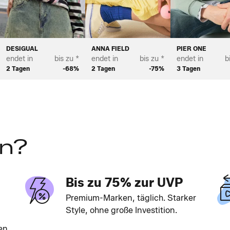
DESIGUAL
ANNA FIELD
PIER ONE
endet in
bis zu *
endet in
bis zu *
endet in
b
2 Tagen
-68%
2 Tagen
-75%
3 Tagen
en?
Bis zu 75% zur UVP
Premium-Marken, täglich. Starker
Style, ohne große Investition.
en